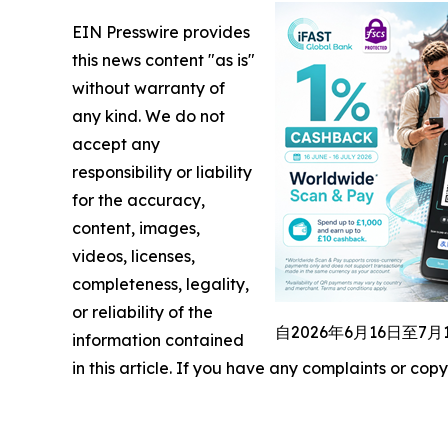
EIN Presswire provides
this news content "as is"
without warranty of
any kind. We do not
accept any
responsibility or liability
for the accuracy,
content, images,
videos, licenses,
completeness, legality,
or reliability of the
自2026年6月16日至7
information contained
in this article. If you have any complaints or copy