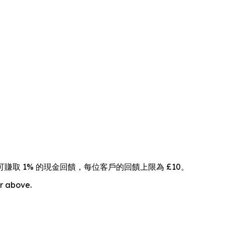
戶可賺取 1% 的現金回饋，每位客戶的回饋上限為 £10。
or above.