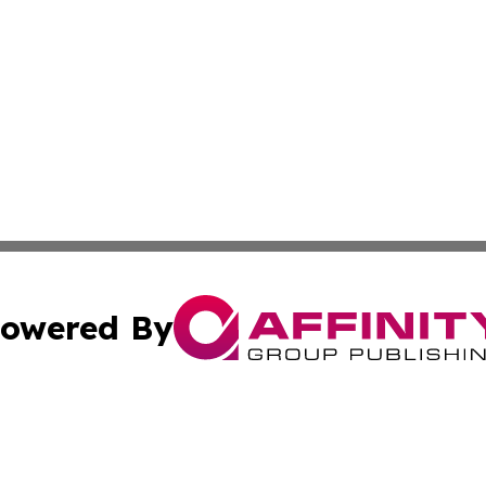
owered By
ubmit Press Release
Terms & Conditions
Copyright/DMCA
nc. dba Affinity Group Publishing & Hawaiian Industry Wa