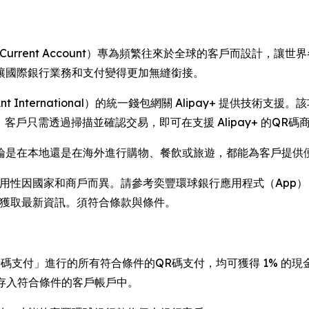
rency Current Account）專為頻繁往來於全球的客戶而
讓國際銀行業務和支付變得更加無縫銜接。
 International）的統一錢包網關 Alipay+ 提供技
客戶只需透過掃描並確認交易，即可在支援 Alipay+ 的QR
論是在本地還是在海外進行購物、餐飲或旅遊，都能為客戶提供
性因國家和商戶而異。請參考奕豐環球銀行應用程式（App） > 掃
tries）以獲取最新資訊。須符合條款與條件。
掃碼支付」進行的所有符合條件的QR碼支付，均可獲得 1% 的現金
動存入符合條件的客戶帳戶中。