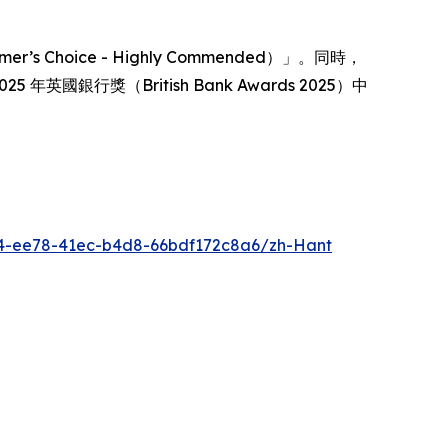
。
’s Choice - Highly Commended）」。同時，
國銀行獎（British Bank Awards 2025）中
4-ee78-41ec-b4d8-66bdf172c8a6/zh-Hant