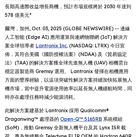
長期高邊際收益增長商機，預計市場規模將於 2030 年達到
578 億美元*
爾灣，加州, Oct. 03, 2025 (GLOBE NEWSWIRE) -- 邊緣
人工智能 (Edge AI) 應用運算與連網物聯網 (IoT) 解決方
案全球領導者
Lantronix Inc.
(NASDAQ: LTRX) 今日宣
佈，其符合美國《國防授權法案》(NDAA) 及《貿易協定
法》(TAA) 的解決方案獲全球先進無人機 (UAV) 相機雲台
穩定器製造商 Gremsy 選用。 Lantronix 發揮在相機應用
方面的豐厚經驗，以這項突破性解決方案持續加快拓展無人
機市場，當中提升電源使用效率以延長無人機續航時間，同
時亦在處理任務時減少能源消耗。
此解決方案建基於 Lantronix 採用 Qualcomm®
Dragonwing™ 處理器的
Open-Q™ 5165RB
系統模組
(SoM)，推動 Gremsy 全新無人機平台及其 Lynx ISR 載
荷，專為無縫整合 Teledyne FLIR OEM 的 Hadron 640R