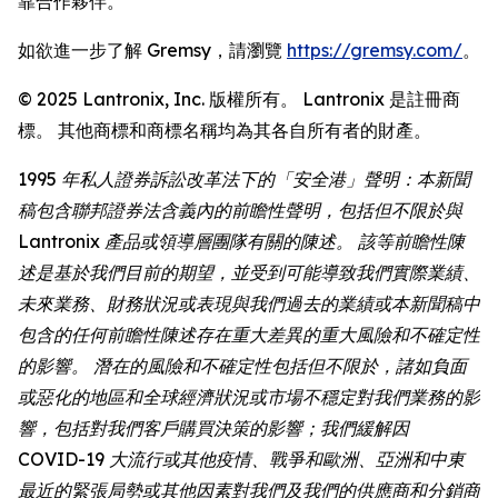
靠合作夥伴。
如欲進一步了解 Gremsy，請瀏覽
https://gremsy.com/
。
© 2025 Lantronix, Inc. 版權所有。 Lantronix 是註冊商
標。 其他商標和商標名稱均為其各自所有者的財產。
1995 年私人證券訴訟改革法下的「安全港」聲明：本新聞
稿包含聯邦證券法含義內的前瞻性聲明，包括但不限於與
Lantronix 產品或領導層團隊有關的陳述。 該等前瞻性陳
述是基於我們目前的期望，並受到可能導致我們實際業績、
未來業務、財務狀況或表現與我們過去的業績或本新聞稿中
包含的任何前瞻性陳述存在重大差異的重大風險和不確定性
的影響。 潛在的風險和不確定性包括但不限於，諸如負面
或惡化的地區和全球經濟狀況或市場不穩定對我們業務的影
響，包括對我們客戶購買決策的影響；我們緩解因
COVID-19 大流行或其他疫情、戰爭和歐洲、亞洲和中東
最近的緊張局勢或其他因素對我們及我們的供應商和分銷商