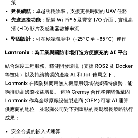
策
延長續航
：卓越功耗效率，支援更長時間的 UAV 任務
先進連接功能
：配備 Wi-Fi® 6 及豐富 I/O 介面，實現高
清 (HD) 影片及感測器數據串流
堅固設計
：可在極端環境中（-25°C 至 +85°C）運作
Lantronix：為工業與國防市場打造方便擴充的 AI 平台
結合深度工程服務、穩健開發環境（支援 ROS2 及 Docker
等技術）以及持續擴張的邊緣 AI 和 IoT 佈局之下，
Lantronix 在國防與商用無人機應用領域佔據獨特優勢，能
夠推動高邊際收益增長。 這項 Gremsy 合作夥伴關係鞏固
Lantronix 作為全球原廠設備製造商 (OEM) 可靠 AI 運算
供應商的地位，並彰顯公司對下列重點的長期增長策略執行
成果：
安全合規的嵌入式運算