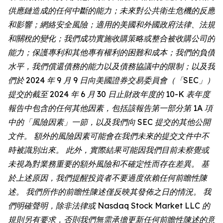
供應鏈造成的任何中斷的能力；未來對公共衛生危機的反應
和影響；網絡安全風險；適用的美國和外國政府法律、法規
和關稅的變化；我們成功實施收購策略或整合被收購公司的
能力；保護專利和其他專有權利的困難和成本；我們的負債
水平，我們償還債務的能力以及債務協議中的限制；以及我
們於 2024 年 9 月 9 日向美國證券交易委員會（「SEC」）
提交的截至 2024 年 6 月 30 日止財政年度的 10-K 表年度
報告中包含的任何其他因素，包括該報告第一部分第 1A 項
中的「風險因素」一節，以及我們向 SEC 提交的其他公開
文件。 額外的風險因素可能會在我們未來的提交文件中不
時被識別出來。 此外，實際結果可能因我們目前未察覺或
未視為對業務重要的額外風險和不確定性而存在差異。 基
於上述原因，我們提醒投資者不要過度依賴任何前瞻性陳
述。 我們所作的前瞻性陳述僅反映其發佈之日的情況。 我
們明確聲明，除非法律或 Nasdaq Stock Market LLC 的
規則另有要求，否則我們無需承擔更新任何前瞻性陳述的意