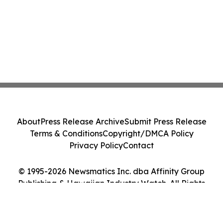
About
Press Release Archive
Submit Press Release
Terms & Conditions
Copyright/DMCA Policy
Privacy Policy
Contact
© 1995-2026 Newsmatics Inc. dba Affinity Group
Publishing & Hawaiian Industry Watch. All Rights
Reserved.
Cookie Settings / Your Privacy Choices