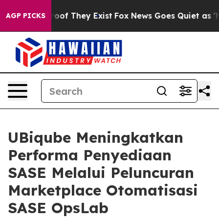
fers no Proof They Exist
Fox News Goes Quiet as 'Maga
AGP PICKS
UBiqube Meningkatkan
Performa Penyediaan
SASE Melalui Peluncuran
Marketplace Otomatisasi
SASE OpsLab