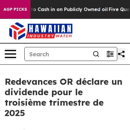
ance to Cash in on Publicly Owned oil
Five Questions 
AGP PICKS
Redevances OR déclare un
dividende pour le
troisième trimestre de
2025